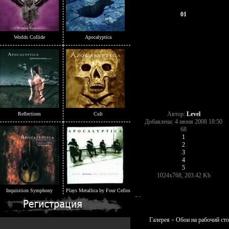
01
Worlds Collide
Apocalyptica
Автор:
Level
Reflections
Cult
Добавлена: 4 июня 2008 18:50
68
1
2
3
4
5
1024x768, 203.42 Kb
Inquisition Symphony
Plays Metallica by Four Cellos
Галерея
»
Обои на рабочий ст