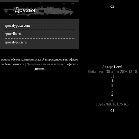
05
apocalyptica.com
apocello.ru
apocalyptica.ru
ремонт офисов компании класс A и проектирование офисов
любой сложности
| Дипломные на заказ помочь.
Реферат и
Автор:
Level
диплом
.
Добавлена: 30 июня 2008 13:10
51
1
2
3
4
5
1024x768, 101.75 Kb
01