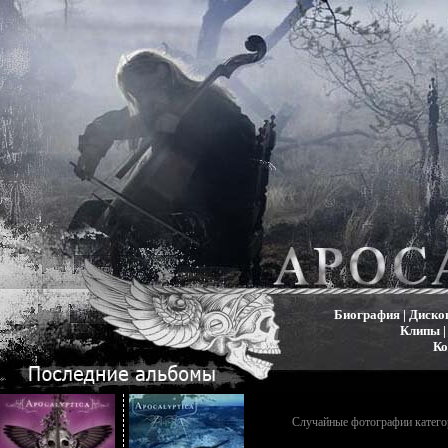
Биография
|
Диско
Клипы
Ко
Случайные фотографии катего