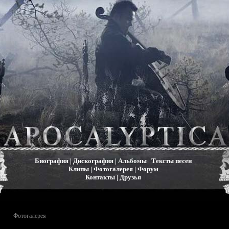
Биография
|
Дискография
|
Альбомы
|
Тексты песен
Клипы
|
Фотогалерея
|
Форум
Контакты
|
Друзья
Фотогалерея