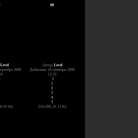
9
68
:
Level
Автор:
Level
сентября 2008
Добавлена: 26 сентября 2008
10
12:10
0
0
1
2
3
4
5
42.01 Kb
333x500, 41.13 Kb