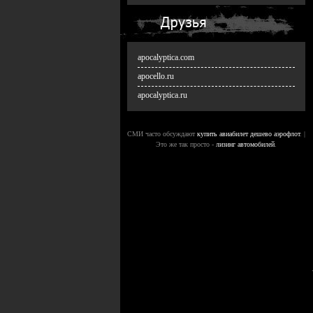
apocalyptica.com
apocello.ru
apocalyptica.ru
СМИ часто обсуждают
купить авиабилет дешево аэрофлот
. |
Это же так просто -
лизинг автомобилей
.