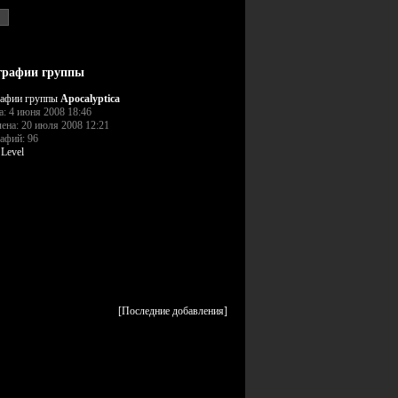
графии группы
рафии группы
Apocalyptica
а: 4 июня 2008 18:46
ена: 20 июля 2008 12:21
афий: 96
:
Level
[Последние добавления]