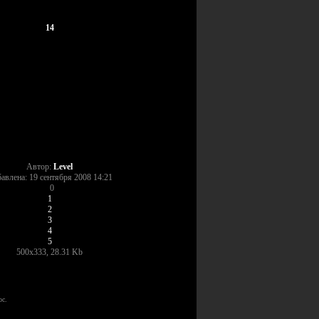
14
Автор:
Level
авлена: 19 сентября 2008 14:21
0
1
2
3
4
5
500x333, 28.31 Kb
с.