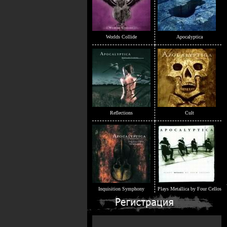
Worlds Collide
Apocalyptica
Reflections
Cult
Inquisition Symphony
Plays Metallica by Four Cellos