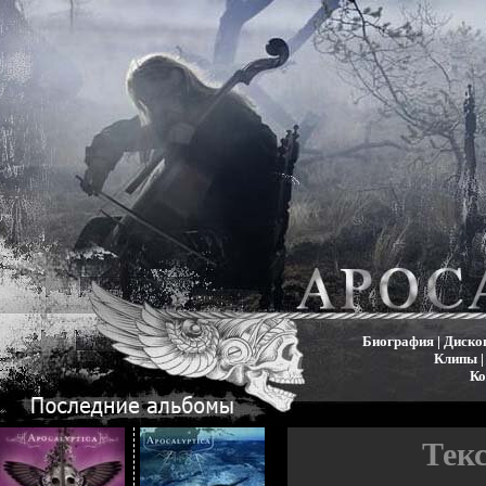
Биография
|
Диско
Клипы
Ко
Текс