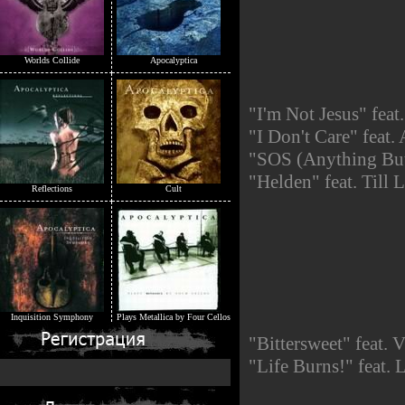
Worlds Collide
Apocalyptica
"I'm Not Jesus" fea
"I Don't Care" feat
"SOS (Anything But 
"Helden" feat. Till
Reflections
Cult
Inquisition Symphony
Plays Metallica by Four Cellos
"Bittersweet" feat. 
"Life Burns!" feat.