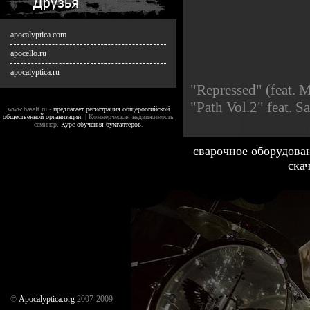
apocalyptica.com
apocello.ru
apocalyptica.ru
"Repressed" (feat. 
"Path Vol.2" feat. S
www.basalt.ru -
предлагает регистрация общероссийской
общественной организации
. | Коммерческая недвижимость
семинар.
Курс обучения бухгалтеров
.
сварочное оборудован
ска
©
Аpocalyptica.org
2007-2009