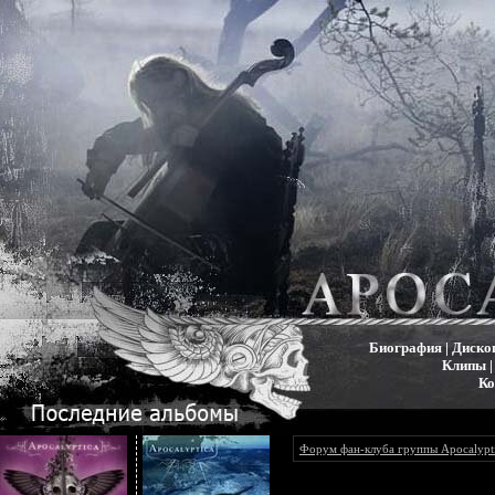
Биография
|
Диско
Клипы
Ко
Форум фан-клуба группы Apocalypt