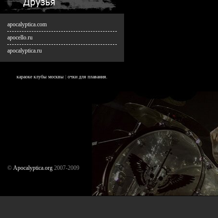
apocalyptica.com
apocello.ru
apocalyptica.ru
караоке клубы москвы
|
очки для плавания.
©
Аpocalyptica.org
2007-2009