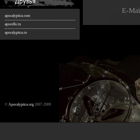
E-Mai
apocalyptica.com
apocello.ru
apocalyptica.ru
©
Аpocalyptica.org
2007-2009