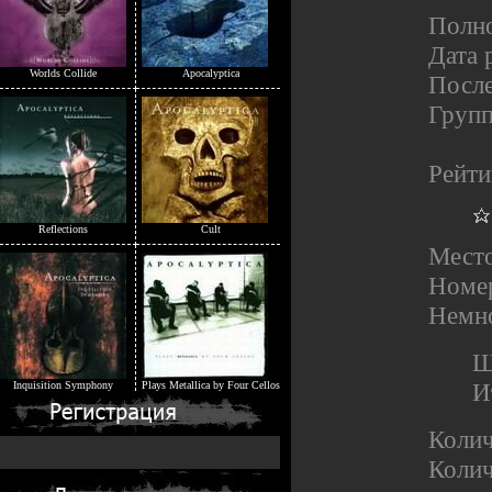
Полн
Дата 
Worlds Collide
Apocalyptica
После
Груп
Рейти
Reflections
Cult
Место
Номе
Немно
Ш
И
Inquisition Symphony
Plays Metallica by Four Cellos
Коли
Колич