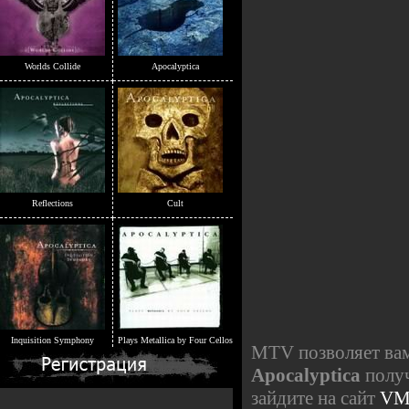
Worlds Collide
Apocalyptica
Reflections
Cult
Inquisition Symphony
Plays Metallica by Four Cellos
MTV позволяет вам
Apocalyptica
получ
зайдите на сайт
VM