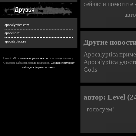
сейчас и помогите
авт
apocalyptica.com
apocello.ru
Другие новости
apocalyptica.ru
Apocalyptica прим
АвизоСМС -
массовая рассылка смс
в помощь бизнесу. |
Apocalyptica удос
Создание сайта известные компании.
Создание интернет
сайта для фирмы на заказ
.
Gods
автор:
Level
(2
голосуем!